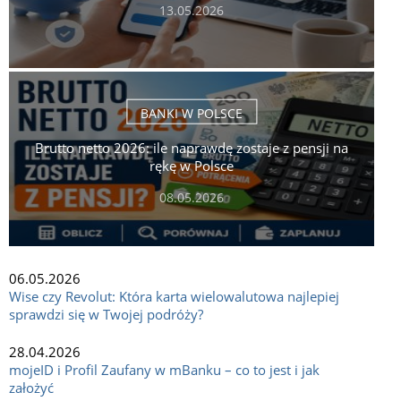
13.05.2026
BANKI W POLSCE
Brutto netto 2026: ile naprawdę zostaje z pensji na
rękę w Polsce
08.05.2026
06.05.2026
Wise czy Revolut: Która karta wielowalutowa najlepiej
sprawdzi się w Twojej podróży?
28.04.2026
mojeID i Profil Zaufany w mBanku – co to jest i jak
założyć