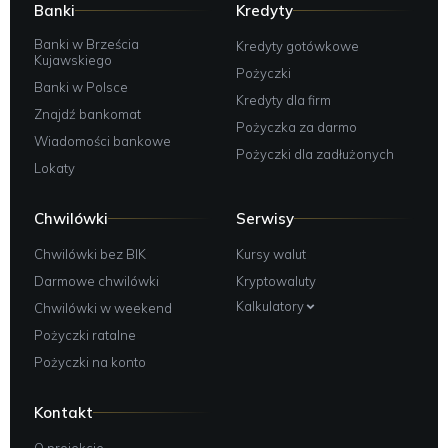
Banki
Kredyty
Banki w Brześcia
Kredyty gotówkowe
Kujawskiego
Pożyczki
Banki w Polsce
Kredyty dla firm
Znajdź bankomat
Pożyczka za darmo
Wiadomości bankowe
Pożyczki dla zadłużonych
Lokaty
Chwilówki
Serwisy
Chwilówki bez BIK
Kursy walut
Darmowe chwilówki
Kryptowaluty
Kalkulatory
Chwilówki w weekend
Pożyczki ratalne
Pożyczki na konto
Kontakt