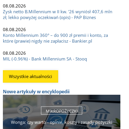
08.08.2026
Zysk netto B.Millennium w II kw. '26 wyniósł 407,6 mln
zł; lekko powyżej oczekiwań (opis) - PAP Biznes
08.08.2026
Konto Millennium 360° – do 900 zł premii i konto, za
które (prawie) nigdy nie zapłacisz - Bankier.pl
08.08.2026
MIL (-0.96%) - Bank Millennium SA - Stooq
Wszystkie aktualności
Nowe artykuły w encyklopedii
MIKROPOŻYCZKI
Wonga: czy warto - opinie, koszty i zasady pożyczki