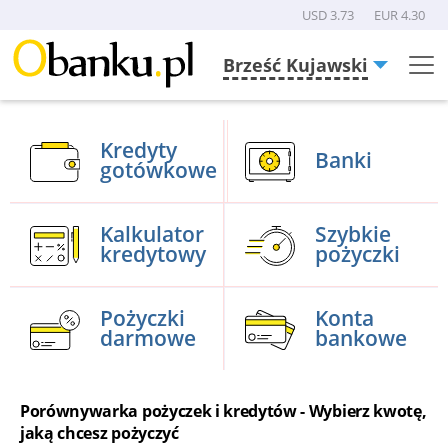
USD 3.73
EUR 4.30
Brześć Kujawski
Menu
Burger
Kredyty
Banki
gotówkowe
Kalkulator
Szybkie
kredytowy
pożyczki
Pożyczki
Konta
darmowe
bankowe
Porównywarka pożyczek i kredytów - Wybierz kwotę,
jaką chcesz pożyczyć