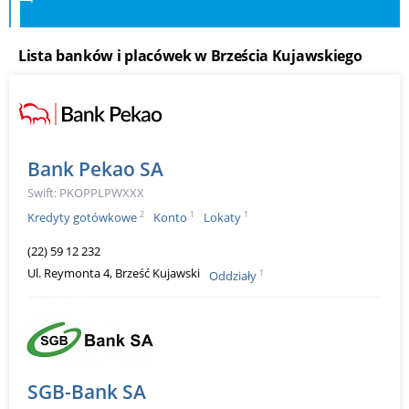
Lista banków i placówek w Brześcia Kujawskiego
Bank Pekao SA
Swift: PKOPPLPWXXX
2
1
1
Kredyty gotówkowe
Konto
Lokaty
(22) 59 12 232
Ul. Reymonta 4, Brześć Kujawski
1
Oddziały
SGB-Bank SA