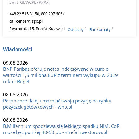
Swift: GBWCPLPPXXX
+48 22 515 31 50, 800 207 606 (
call.center@sgb.pl
Reymonta 15, Brześć Kujawski
2
3
Oddziały
Bankomaty
Wiadomości
09.08.2026
BNP Paribas oferuje notes indeksowane w euro o
wartości 1,5 miliona EUR z terminem wykupu w 2029
roku - Bitget
08.08.2026
Pekao chce dalej umacniać swoją pozycję na rynku
pożyczek gotówkowych - wnp.pl
08.08.2026
B.Millennium spodziewa się lekkiego spadku NIM, CoR
może być poniżej 40-50 pb - strefainwestorow.pl